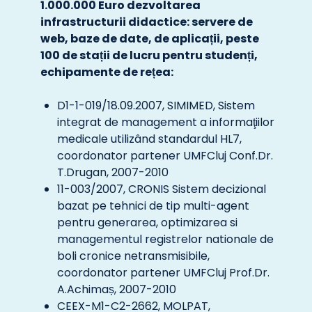
1.000.000 Euro dezvoltarea
infrastructurii didactice: servere de
web, baze de date, de aplicații, peste
100 de stații de lucru pentru studenți,
echipamente de rețea:
D1-1-019/18.09.2007, SIMIMED, Sistem
integrat de management a informaţiilor
medicale utilizând standardul HL7,
coordonator partener UMFCluj Conf.Dr.
T.Drugan, 2007-2010
11-003/2007, CRONIS Sistem decizional
bazat pe tehnici de tip multi-agent
pentru generarea, optimizarea si
managementul registrelor nationale de
boli cronice netransmisibile,
coordonator partener UMFCluj Prof.Dr.
A.Achimaș, 2007-2010
CEEX-M1-C2-2662, MOLPAT,